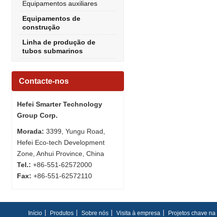
Equipamentos auxiliares
Equipamentos de
construção
Linha de produção de
tubos submarinos
Contacte-nos
Hefei Smarter Technology
Group Corp.
Morada:
3399, Yungu Road,
Hefei Eco-tech Development
Zone, Anhui Province, China
Tel.:
+86-551-62572000
Fax:
+86-551-62572110
Início
Produtos
Sobre nós
Visita à empresa
Projetos chave n