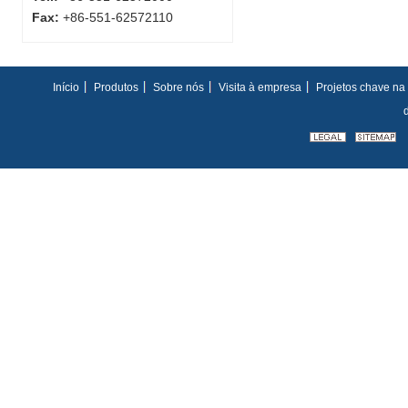
Fax:
+86-551-62572110
Início
Produtos
Sobre nós
Visita à empresa
Projetos chave n