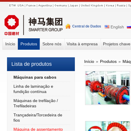
Central de Dados
English
Início
Produtos
Sobre nós
Visita à empresa
Projetos chav
Início
»
Produtos
»
Máqu
Lista de produtos
Máquinas para cabos
Linha de laminação e
fundição contínua
Máquinas de trefilação /
Trefiladeiras
Trançadeira/Torcedeira de
fios
Máquina de assentamento