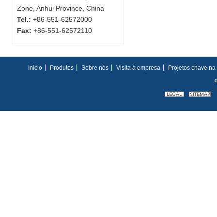
Zone, Anhui Province, China
Tel.:
+86-551-62572000
Fax:
+86-551-62572110
Início
Produtos
Sobre nós
Visita à empresa
Projetos chave n