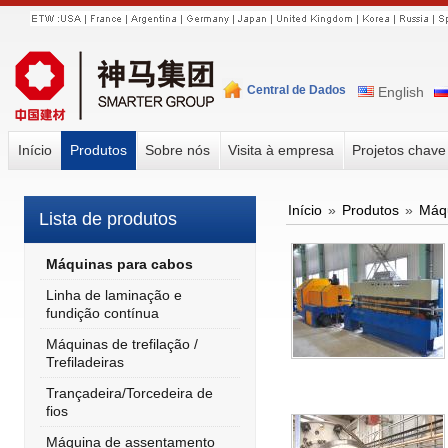
Central de Dados
English
Início
Produtos
Sobre nós
Visita à empresa
Projetos chav
Início
»
Produtos
»
Máqu
Lista de produtos
Máquinas para cabos
Linha de laminação e
fundição contínua
Máquinas de trefilação /
Trefiladeiras
Trançadeira/Torcedeira de
fios
Máquina de assentamento