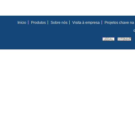
Início
Produtos
Sobre nós
Visita à empresa
Projetos chave n