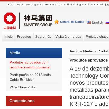
Central de Dados
English
Início
Produtos
Sobre nós
Visita à empresa
Projetos chav
Início
»
Media
»
Produt
Media
Produtos aprovados 
Produtos aprovados com
reconhecimento provincial
A 19 de dezemb
Technology Com
Participação na 2012 India
Cable Exhibition
novos produtos 
Wire China 2012
metálicas para
trançadeira/tor
Contacte-nos
KRH-127 é adeq